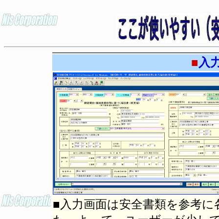
■
入
■入力画面は安全書類を参考に