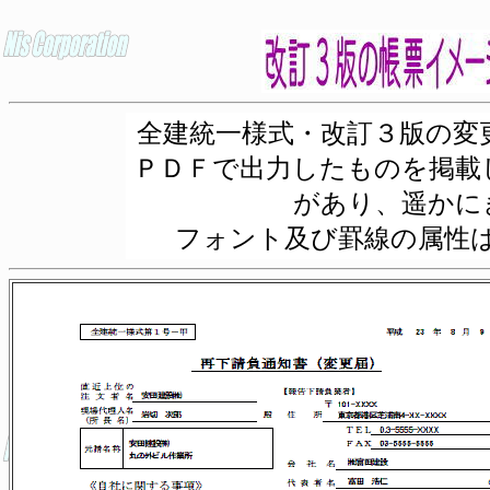
全建統一様式・改訂３版の変
ＰＤＦで出力したものを掲載
があり、遥かに
フォント及び罫線の属性