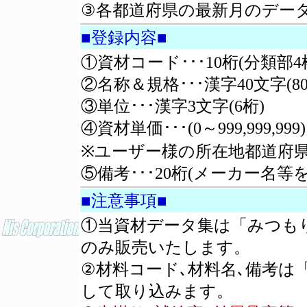
③各都道府県の最新月のデー
■登録内容■
①資材コード･･･10桁(分類部4
②名称＆規格･･･漢字40文字(80
③単位･･･漢字3文字(6桁)
④資材単価･･･(0～999,999,999)
※ユーザー様の所在地都道府
⑤備考･･･20桁(メーカー名等
■注意事項■
①当資材データ集は「みつも
のみ販売いたします。
②材料コード､材料名､備考は
して取り込みます。