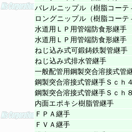
バレルニップル（樹脂コーテ
ロングニップル（樹脂コーテ
水道用ＬＰ用管端防食形継手
水道用ＬＰ用管端防食形継手
ねじ込み式可鍛鋳鉄製管継手
ねじ込み式排水管継手
一般配管用鋼製突合溶接式管
鋼製突合溶接式管継手Ｓｃｈ
鋼製突合溶接式管継手Ｓｃｈ
内面エポキシ樹脂管継手
ＦＰＡ継手
ＦＶＡ継手