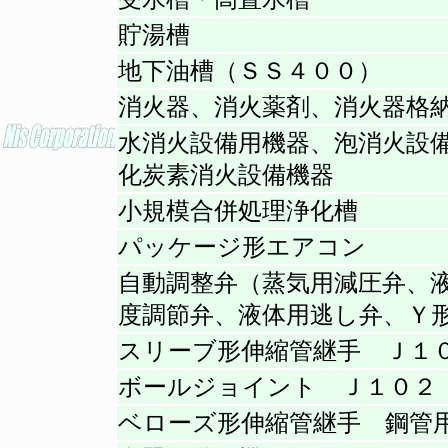
貯湯槽
地下油槽（ＳＳ４００）
消火器、消火薬剤、消火器格
水消火設備用機器、泡消火設
化炭素消火設備機器
小規模合併処理浄化槽
パッケージ形エアコン
自動調整弁（蒸気用減圧弁、
度調節弁、液体用逃し弁、Ｙ
スリーブ形伸縮管継手 Ｊ１
ボールジョイント Ｊ１０２
ベローズ形伸縮管継手 鋼管